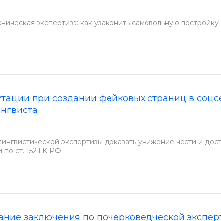
хническая экспертиза: как узаконить самовольную постройку
тации при создании фейковых страниц в соцсе
нгвиста
лингвистической экспертизы доказать унижение чести и дос
 по ст. 152 ГК РФ.
ние заключения по почерковедческой эксперт