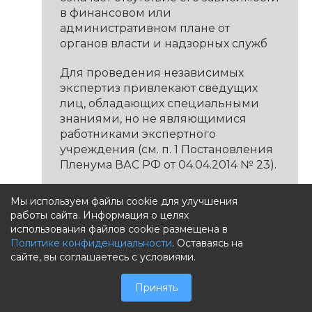
в финансовом или
административном плане от
органов власти и надзорных служб
Для проведения независимых
экспертиз привлекают сведущих
лиц, обладающих специальными
знаниями, но не являющимися
работниками экспертного
учреждения (см. п. 1 Постановления
Пленума ВАС РФ от 04.04.2014 № 23).
Негосударственный судебный
Мы используем файлы cookie для улучшения
эксперт – это сотрудник
работы сайта. Информация о целях
некоммерческого партнёрства,
использования файлов cookie размещена в
частного учреждения или
Политике конфиденциальности
. Оставаясь на
автономной некоммерческой
сайте, вы соглашаетесь с условиями.
организации, созданной в
соответствии с ГК РФ и ФЗ «О
Принять
коммерческих организациях» и